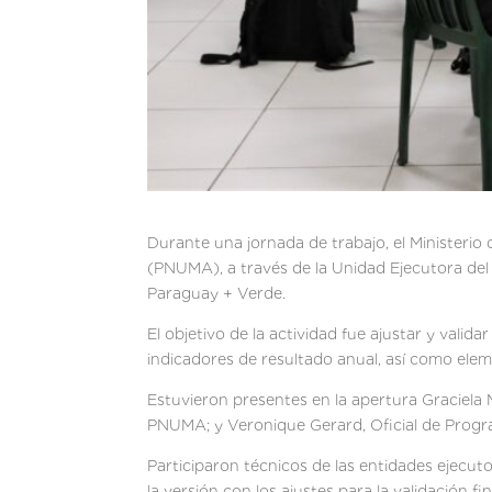
Durante una jornada de trabajo, el Ministeri
(PNUMA), a través de la Unidad Ejecutora del 
Paraguay + Verde.
El objetivo de la actividad fue ajustar y valid
indicadores de resultado anual, así como elem
Estuvieron presentes en la apertura Graciela 
PNUMA; y Veronique Gerard, Oficial de Progr
Participaron técnicos de las entidades ejecut
la versión con los ajustes para la validación f