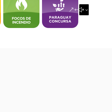
&#x35;