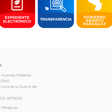
e
: Avenida Madame
 3500.
rvista de la Guerra del
 021 2879000
 Paraguay.