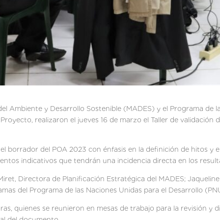
o del Ambiente y Desarrollo Sostenible (MADES) y el Programa de 
Proyecto, realizaron el jueves 16 de marzo el Taller de validació
ar el borrador del POA 2023 con énfasis en la definición de hitos y
entos indicativos que tendrán una incidencia directa en los resul
Miret, Directora de Planificación Estratégica del MADES; Jaqueline
amas del Programa de las Naciones Unidas para el Desarrollo (PN
oras, quienes se reunieron en mesas de trabajo para la revisión y
inal del documento.