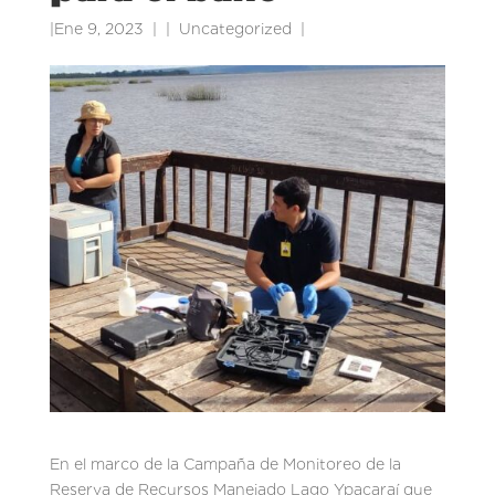
|
Ene 9, 2023
|
Uncategorized
|
En el marco de la Campaña de Monitoreo de la
Reserva de Recursos Manejado Lago Ypacaraí que