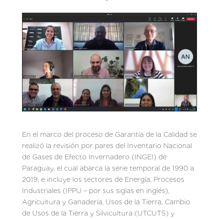
En el marco del proceso de Garantía de la Calidad se
realizó la revisión por pares del Inventario Nacional
de Gases de Efecto Invernadero (INGEI) de
Paraguay, el cual abarca la serie temporal de 1990 a
2019, e incluye los sectores de Energía, Procesos
Industriales (IPPU – por sus siglas en inglés),
Agricultura y Ganadería, Usos de la Tierra, Cambio
de Usos de la Tierra y Silvicultura (UTCUTS) y