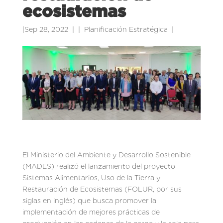
ecosistemas
|
Sep 28, 2022
|
Planificación Estratégica
|
El Ministerio del Ambiente y Desarrollo Sostenible
(MADES) realizó el lanzamiento del proyecto
Sistemas Alimentarios, Uso de la Tierra y
Restauración de Ecosistemas (FOLUR, por sus
siglas en inglés) que busca promover la
implementación de mejores prácticas de