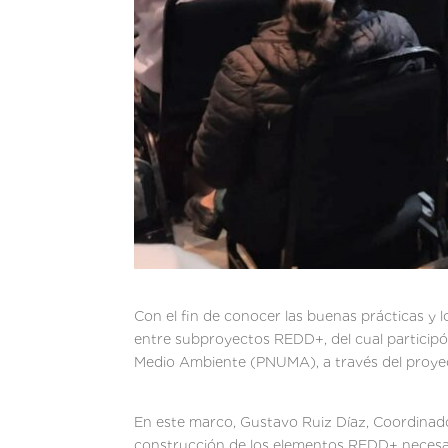
Con el fin de conocer las buenas prácticas y 
entre subproyectos REDD+, del cual participó
Medio Ambiente (PNUMA), a través del proye
En este marco, Gustavo Ruiz Díaz, Coordinador
construcción de los elementos REDD+ necesari