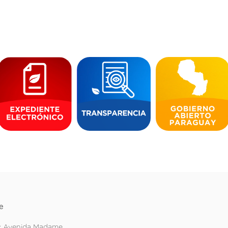
e
: Avenida Madame