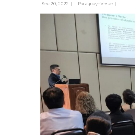
|
Sep 20, 2022
|
Paraguay+Verde
|