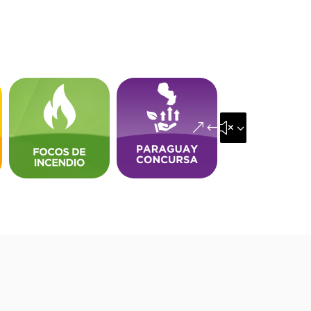
&#x35;