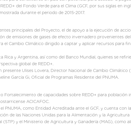
a REDD+ del Fondo Verde para el Clima (GCF, por sus siglas en ing
mostrada durante el periodo de 2015-2017.
ntes principales del Proyecto, el de apoyo a la ejecución de acci
ón de emisiones de gases de efecto invernadero provenientes del c
ra el Cambio Climático dirigido a captar y aplicar recursos para f
a Rica y Argentina, así como del Banco Mundial, quienes se refiri
rspectiva global de REDD+.
presente Ulises Lovera, Director Nacional de Cambio Climático (
ueline García Gi, Oficial de Programas Residente del PNUMA.
to Fortalecimiento de capacidades sobre REDD+ para población in
 costarricense ACICAFOC.
 el PNUMA, como Entidad Acreditada ante el GCF, y cuenta con la
ción de las Naciones Unidas para la Alimentación y la Agricultura
l (STP) y el Ministerio de Agricultura y Ganadería (MAG), como ali