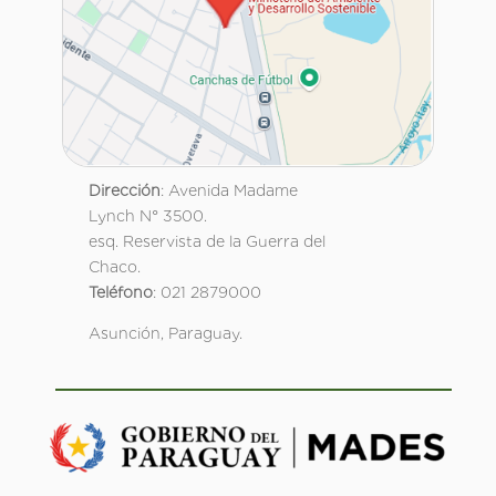
Dirección
: Avenida Madame
Lynch N° 3500.
esq. Reservista de la Guerra del
Chaco.
Teléfono
: 021 2879000
Asunción, Paraguay.