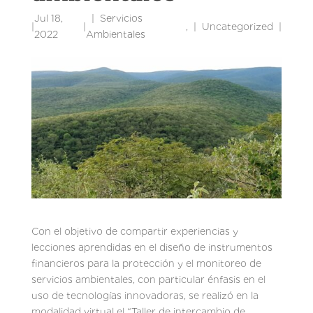
Jul 18,
Servicios
|
|
,
Uncategorized
|
2022
Ambientales
Con el objetivo de compartir experiencias y
lecciones aprendidas en el diseño de instrumentos
financieros para la protección y el monitoreo de
servicios ambientales, con particular énfasis en el
uso de tecnologías innovadoras, se realizó en la
modalidad virtual el “Taller de intercambio de