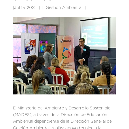
|
Jul 15, 2022
|
Gestión Ambiental
|
El Ministerio del Ambiente y Desarrollo Sostenible
(MADES), a través de la Dirección de Educación
Ambiental dependiente de la Dirección General de
Gestión Ambiental, realiza apoyo técnico a la