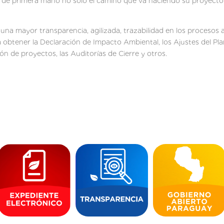
r de primera mano no solo el camino que va haciendo su proyecto
una mayor transparencia, agilizada, trazabilidad en los procesos a
 obtener la Declaración de Impacto Ambiental, los Ajustes del Pl
n de proyectos, las Auditorías de Cierre y otros.