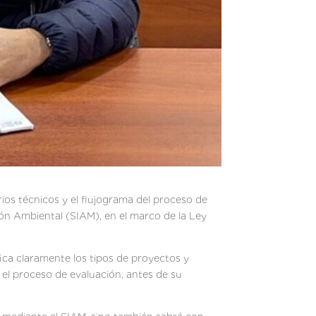
ios técnicos y el flujograma del proceso de
ón Ambiental (SIAM), en el marco de la Ley
ica claramente los tipos de proyectos y
el proceso de evaluación, antes de su