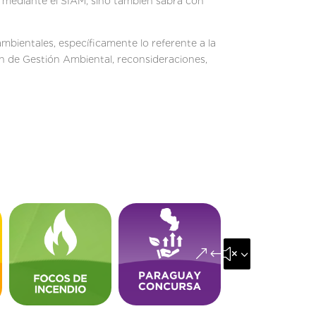
 mediante el SIAM, sino también sabrá con
mbientales, específicamente lo referente a la
an de Gestión Ambiental, reconsideraciones,
&#x35;