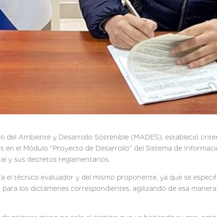
o del Ambiente y Desarrollo Sostenible (MADES), estableció criter
os en el Módulo “Proyecto de Desarrollo” del Sistema de Informaci
l y sus decretos reglamentarios.
 el técnico evaluador y del mismo proponente, ya que se especif
r para los dictámenes correspondientes, agilizando de esa manera 