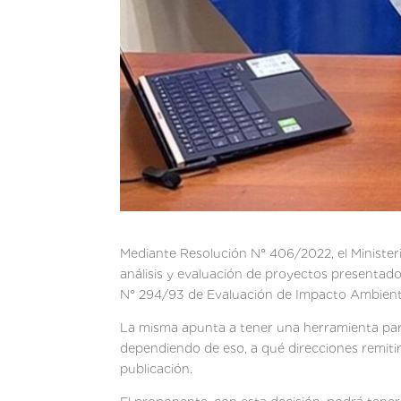
Mediante Resolución N° 406/2022, el Ministeri
análisis y evaluación de proyectos presentad
N° 294/93 de Evaluación de Impacto Ambienta
La misma apunta a tener una herramienta para
dependiendo de eso, a qué direcciones remiti
publicación.