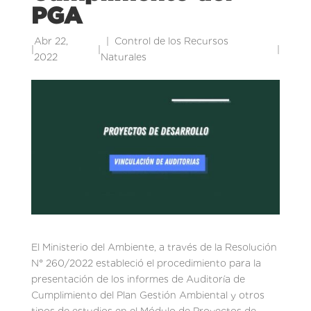
PGA
Abr 22,
Control de los Recursos
|
|
|
2022
Naturales
El Ministerio del Ambiente, a través de la Resolución
N° 260/2022 estableció el procedimiento para la
presentación de los informes de Auditoría de
Cumplimiento del Plan Gestión Ambiental y otros