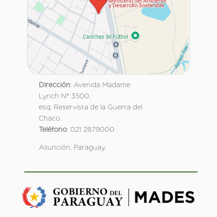
Dirección
: Avenida Madame
Lynch N° 3500.
esq. Reservista de la Guerra del
Chaco.
Teléfono
: 021 2879000
Asunción, Paraguay.