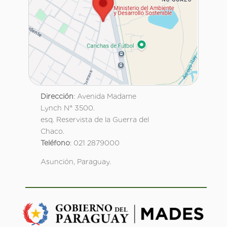
Dirección
: Avenida Madame
Lynch N° 3500.
esq. Reservista de la Guerra del
Chaco.
Teléfono
: 021 2879000
Asunción, Paraguay.