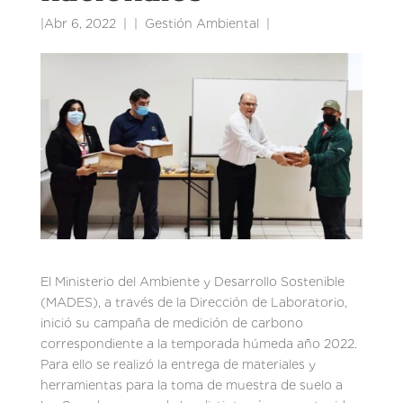
|
Abr 6, 2022
|
Gestión Ambiental
|
El Ministerio del Ambiente y Desarrollo Sostenible
(MADES), a través de la Dirección de Laboratorio,
inició su campaña de medición de carbono
correspondiente a la temporada húmeda año 2022.
Para ello se realizó la entrega de materiales y
herramientas para la toma de muestra de suelo a