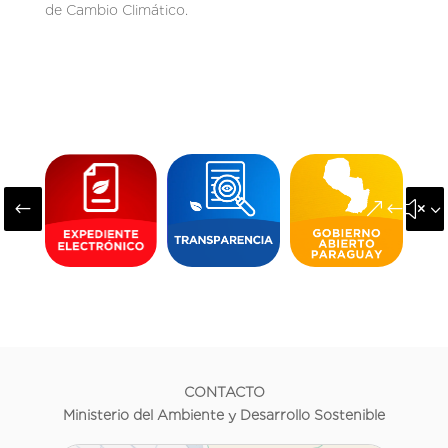
de Cambio Climático.
#
&#x3
CONTACTO
Ministerio del Ambiente y Desarrollo Sostenible