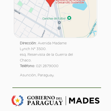
Dirección
: Avenida Madame
Lynch N° 3500.
esq. Reservista de la Guerra del
Chaco.
Teléfono
: 021 2879000
Asunción, Paraguay.