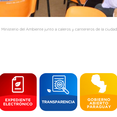
 Ministerio del Ambiente junto a caleros y cantereros de la ciudad