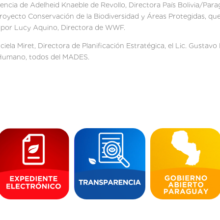
sencia de Adelheid Knaeble de Revollo, Directora País Bolivia/Par
l Proyecto Conservación de la Biodiversidad y Áreas Protegidas, q
 por Lucy Aquino, Directora de WWF.
iela Miret, Directora de Planificación Estratégica, el Lic. Gustavo
 Humano, todos del MADES.