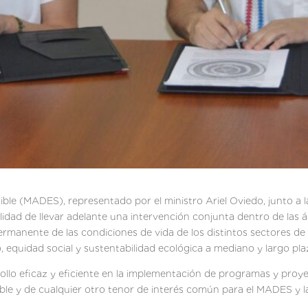
nible (MADES), representado por el ministro Ariel Oviedo, junto a
lidad de llevar adelante una intervención conjunta dentro de las 
ermanente de las condiciones de vida de los distintos sectores d
equidad social y sustentabilidad ecológica a mediano y largo pla
ollo eficaz y eficiente en la implementación de programas y proye
nible y de cualquier otro tenor de interés común para el MADES y