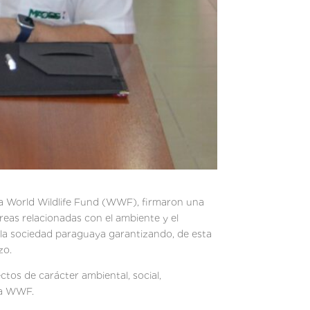
 la World Wildlife Fund (WWF), firmaron una
áreas relacionadas con el ambiente y el
e la sociedad paraguaya garantizando, de esta
zo.
ctos de carácter ambiental, social,
 la WWF.