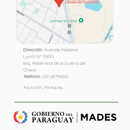
Dirección
: Avenida Madame
Lynch N° 3500.
esq. Reservista de la Guerra del
Chaco.
Teléfono
: 021 2879000
Asunción, Paraguay.