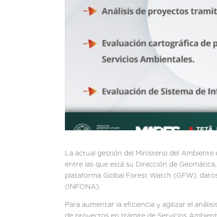
La actual gestión del Ministerio del Ambiente 
entre las que está su Dirección de Geomática,
plataforma Global Forest Watch (GFW), datos 
(INFONA).
Para aumentar la eficiencia y agilizar el anál
de proyectos en trámite de Servicios Ambienta