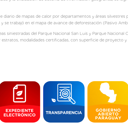
e diario de mapas de calor por departamentos y áreas silvestres 
y se trabajó en el mapa de avance de deforestación (Pasivo Ambi
eas siniestradas del Parque Nacional San Luis y Parque Nacional Ce
estratos, modalidades certificadas, con superficie de proyecto y 