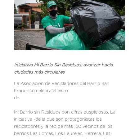
Iniciativa Mi Barrio Sin Residuos: avanzar hacia
ciudades más circulares
La Asociación de Recicladores del Barrio San
Francisco celebra el éxito
de
Mi Barrio sin Residuos con cifras auspiciosas. La
iniciativa -de la que son protagonistas los
recicladores y la red de más 150 vecinos de los
barrios Las Lomas, Los Laureles, Herrera, Las