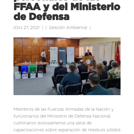
FFAA y del Ministerio
de Defensa
|
Oct 27, 2021
|
Gestión Ambiental
|
Miembros de las Fuerzas Armadas de la Nación y
funcionarios del Ministerio de Defensa Nacional,
culminaron exitosamente una serie de
capacitaciones sobre separación de residuos sólidos