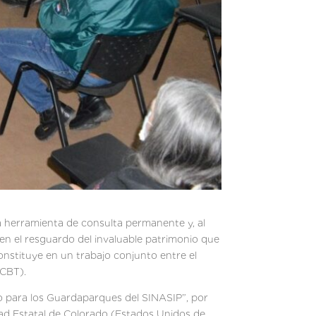
na herramienta de consulta permanente y, al
en el resguardo del invaluable patrimonio que
nstituye en un trabajo conjunto entre el
FCBT).
co para los Guardaparques del SINASIP”, por
dad Estatal de Colorado (Estados Unidos de