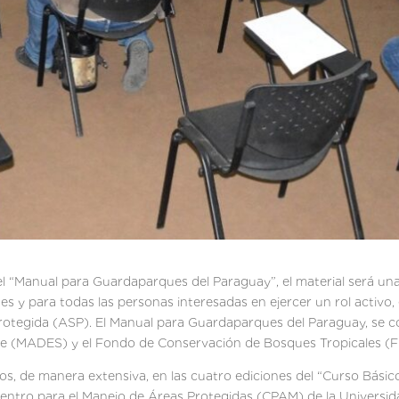
l del “Manual para Guardaparques del Paraguay”, el material será u
 y para todas las personas interesadas en ejercer un rol activo, 
rotegida (ASP). El Manual para Guardaparques del Paraguay, se co
ible (MADES) y el Fondo de Conservación de Bosques Tropicales (
os, de manera extensiva, en las cuatro ediciones del “Curso Bási
Centro para el Manejo de Áreas Protegidas (CPAM) de la Universi