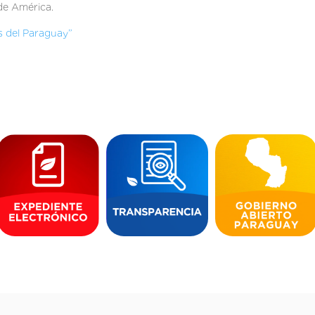
de América.
 del Paraguay”