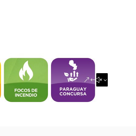
&#x35;