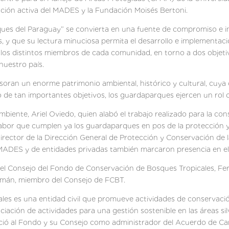
ación activa del MADES y la Fundación Moisés Bertoni.
ques del Paraguay” se convierta en una fuente de compromiso e i
 y que su lectura minuciosa permita el desarrollo e implementación
y los distintos miembros de cada comunidad, en torno a dos objet
nuestro país.
esoran un enorme patrimonio ambiental, histórico y cultural, cuy
ro de tan importantes objetivos, los guardaparques ejercen un rol c
Ambiente, Ariel Oviedo, quien alabó el trabajo realizado para la co
labor que cumplen ya los guardaparques en pos de la protección y
irector de la Dirección General de Protección y Conservación de l
ADES y de entidades privadas también marcaron presencia en el
del Consejo del Fondo de Conservación de Bosques Tropicales, Fern
zmán, miembro del Consejo de FCBT.
es es una entidad civil que promueve actividades de conservaci
nciación de actividades para una gestión sostenible en las áreas s
ó al Fondo y su Consejo como administrador del Acuerdo de Can