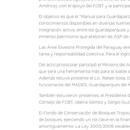
América), con el apoyo del FCBT y la particip
El objetivo es que el “Manual para Guardapar
conocimientos disponibles en diversas fuentes,
integración activa, entre los guardaparques 
inmenso patrimonio que atesoran las ASP de 
Las Área Silvestre Protegida del Paraguay at
tarea y responsabilidad colectiva. Para el log
Del acto protocolar participó el Ministro del 
que será una herramienta más para la loable 
Además estuvo presente el Lic. Rafael Sosa, D
funcionarios del MADES. Guardaparques del M
También estuvieron presentes, el Presidente 
Consejo de FCBT, Idalina Gómez y Sergio Gu
El Fondo de Conservación de Bosques Tropical
de bosques, ejerciendo un rol clave en la fina
amortiguamiento. La Ley 3003/2006 estableci