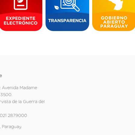
e
: Avenida Madame
 3500.
rvista de la Guerra del
 021 2879000
 Paraguay.