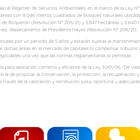
ajo el Régimen de Servicios Ambientales, en el marco de la Ley N
ctáreas con 9.046 metros cuadrados de bosques naturales ubicados
nto de Boquerón (Resolución N° 205/21) y 5.847 hectáreas y 3.64
tínez, departamento de Presidente Hayes (Resolución N° 206/21).
entales por un periodo de 5 años y estarán sujetas al mantenimien
r dichas áreas en el mercado de capitales ni compensar tributos d
negociables una vez que las normas reglamentarias lo permitan.
 para aplicación correcta y eficiente de la Ley 3001/06 “De Valor
o la de propiciar la conservación, la protección, la recuperación y 
 a través de la valoración y retribución justa, oportuna y adecuada