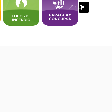
&#x35;