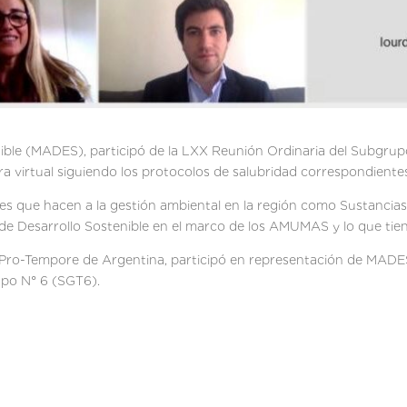
enible (MADES), participó de la LXX Reunión Ordinaria del Subgrup
 virtual siguiendo los protocolos de salubridad correspondiente
es que hacen a la gestión ambiental en la región como Sustancia
 de Desarrollo Sostenible en el marco de los AMUMAS y lo que tien
ia Pro-Tempore de Argentina, participó en representación de MADE
upo N° 6 (SGT6).