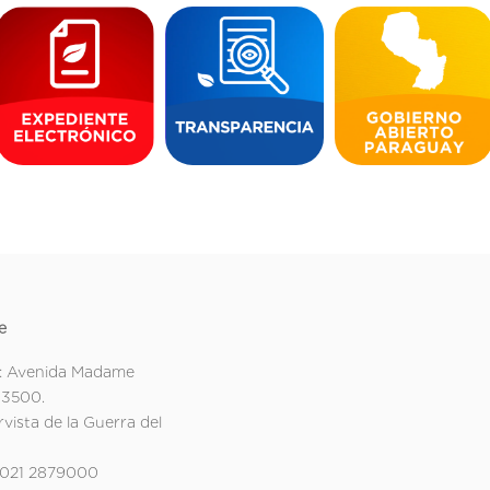
e
: Avenida Madame
 3500.
rvista de la Guerra del
 021 2879000