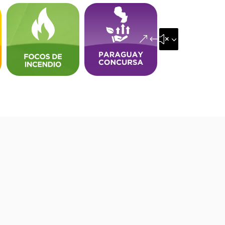
&#x35;