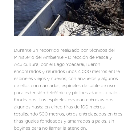
Durante un recorrido realizado por técnicos del
Ministerio del Ambiente – Dirección de Pesca y
Acuicultura, por el Lago Ypacaraí, fueron
encontrados y retirados unos 4.000 metros entre
espineles viejos y nuevos, con anzuelos y algunos
de ellos con carnadas, espineles de cable de uso
para extensión telefónica y piolines atados a palos
fondeados. Los espineles estaban entrelazados
algunos hasta en cinco tiras de 100 metros,
totalizando 500 metros, otros entrelazados en tres
tiras iguales fondeados y amarrados a palos, sin
boyines para no llamar la atención.