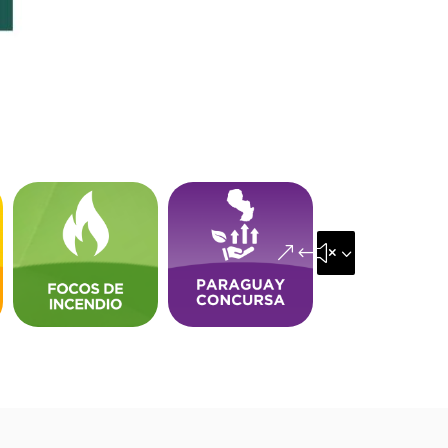
&#x35;