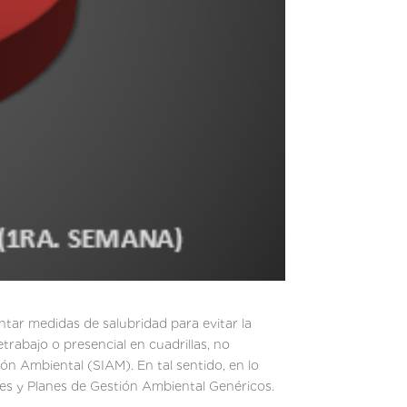
ntar medidas de salubridad para evitar la
trabajo o presencial en cuadrillas, no
ón Ambiental (SIAM). En tal sentido, en lo
es y Planes de Gestión Ambiental Genéricos.