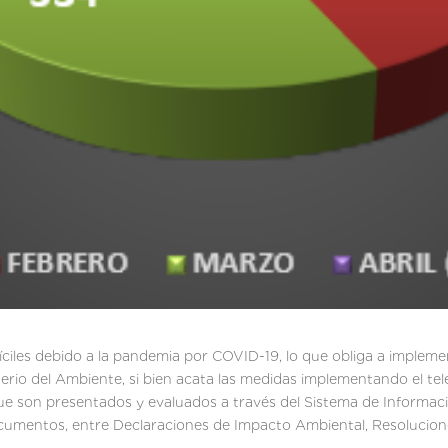
íciles debido a la pandemia por COVID-19, lo que obliga a impleme
sterio del Ambiente, si bien acata las medidas implementando el tele
que son presentados y evaluados a través del Sistema de Informaci
ocumentos, entre Declaraciones de Impacto Ambiental, Resolucion