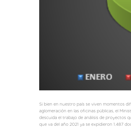
Si bien en nuestro país se viven momentos dif
aglomeración en las oficinas públicas, el Mini
descuida el trabajo de análisis de proyectos 
que va del año 2021 ya se expidieron 1.487 d