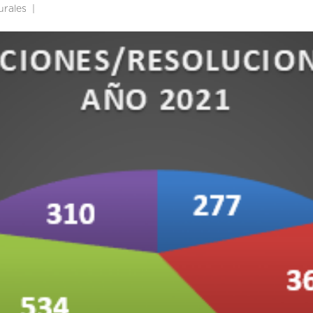
urales
|