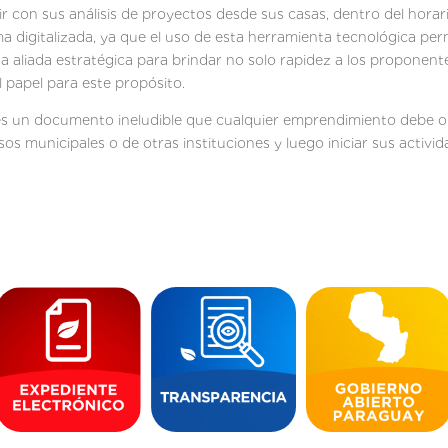
 con sus análisis de proyectos desde sus casas, dentro del horario
orma digitalizada, ya que el uso de esta herramienta tecnológica pe
a aliada estratégica para brindar no solo rapidez a los proponente
l papel para este propósito.
es un documento ineludible que cualquier emprendimiento debe ob
s municipales o de otras instituciones y luego iniciar sus activid