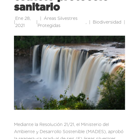
sanitario
Ene 28,
Áreas Silvestres
|
|
,
Biodiversidad
|
2021
Protegidas
Mediante la Resolución 21/21, el Ministerio del
Ambiente y Desarrollo Sostenible (MADES), aprobó
la reapertura gradual de seis (6) áreas silvestres