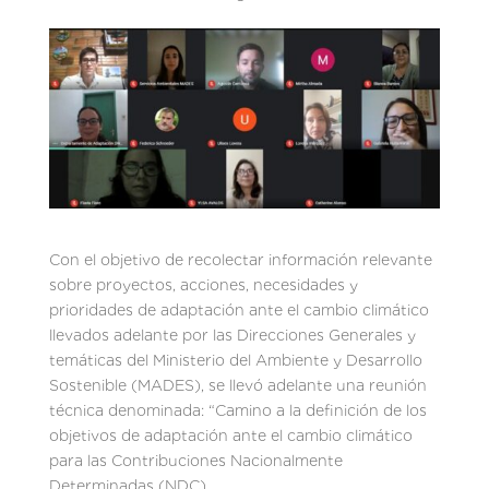
Con el objetivo de recolectar información relevante
sobre proyectos, acciones, necesidades y
prioridades de adaptación ante el cambio climático
llevados adelante por las Direcciones Generales y
temáticas del Ministerio del Ambiente y Desarrollo
Sostenible (MADES), se llevó adelante una reunión
técnica denominada: “Camino a la definición de los
objetivos de adaptación ante el cambio climático
para las Contribuciones Nacionalmente
Determinadas (NDC).