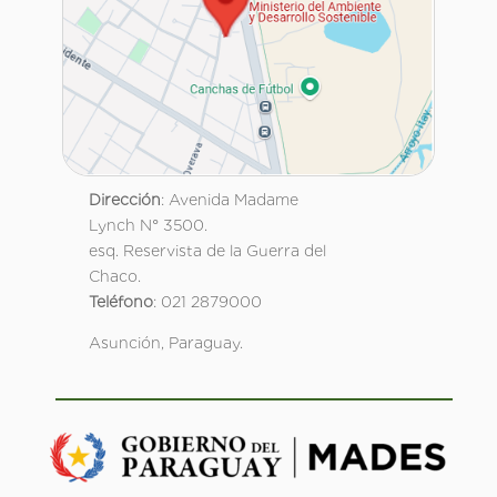
Dirección
: Avenida Madame
Lynch N° 3500.
esq. Reservista de la Guerra del
Chaco.
Teléfono
: 021 2879000
Asunción, Paraguay.