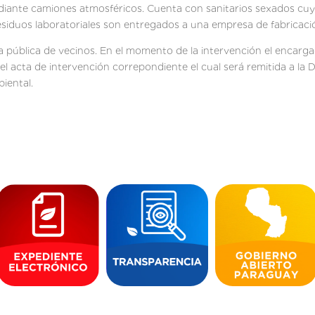
diante camiones atmosféricos. Cuenta con sanitarios sexados cuyo
siduos laboratoriales son entregados a una empresa de fabricaci
 pública de vecinos. En el momento de la intervención el encargad
cta de intervención correpondiente el cual será remitida a la Dir
iental.