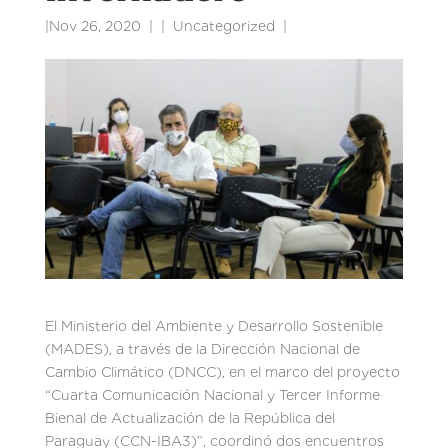
|
Nov 26, 2020
|
Uncategorized
|
El Ministerio del Ambiente y Desarrollo Sostenible
(MADES), a través de la Dirección Nacional de
Cambio Climático (DNCC), en el marco del proyecto
“Cuarta Comunicación Nacional y Tercer Informe
Bienal de Actualización de la República del
Paraguay (CCN-IBA3)”, coordinó dos encuentros