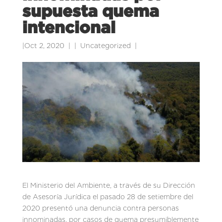
supuesta quema
intencional
|
Oct 2, 2020
|
Uncategorized
|
El Ministerio del Ambiente, a través de su Dirección
de Asesoría Jurídica el pasado 28 de setiembre del
2020 presentó una denuncia contra personas
innominadas, por casos de quema presumiblemente