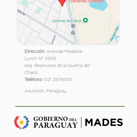
Dirección
: Avenida Madame
Lynch N° 3500.
esq. Reservista de la Guerra del
Chaco.
Teléfono
: 021 2879000
Asunción, Paraguay.