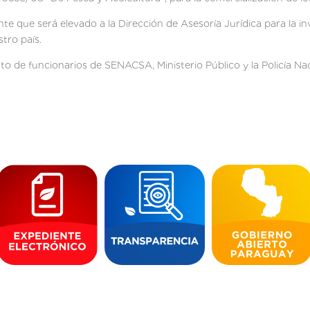
te que será elevado a la Dirección de Asesoría Jurídica para la i
tro país.
 de funcionarios de SENACSA, Ministerio Público y la Policía Nac