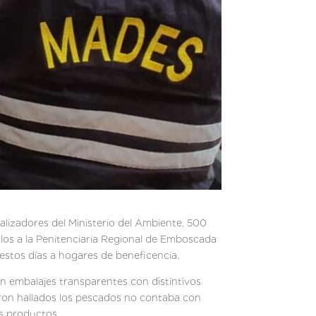
alizadores del Ministerio del Ambiente. 500
los a la Penitenciaria Regional de Emboscada
 estos días a hogares de beneficencia.
an embalajes transparentes con distintivos
eron hallados los pescados no contaba con
s productos.