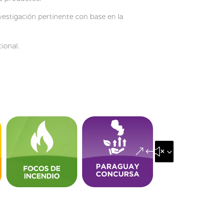
nvestigación pertinente con base en la
ional.
&#x35;