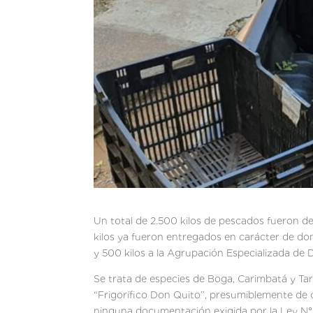
Un total de 2.500 kilos de pescados fueron de
kilos ya fueron entregados en carácter de do
y 500 kilos a la Agrupación Especializada de 
Se trata de especies de Boga, Carimbatá y Tar
“Frigorífico Don Quito”, presumiblemente de 
ninguna documentación exigida por la Ley N° 