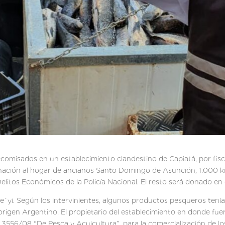
comisados en un establecimiento clandestino de Capiatá, por fisc
nación al hogar de ancianos Santo Domingo de Asunción, 1.000 ki
Delitos Económicos de la Policía Nacional. El resto será donado en
e´yi. Según los intervinientes, algunos productos pesqueros tení
origen Argentino. El propietario del establecimiento en donde fu
3556/08 “De Pesca y Acuicultura”, para la comercialización de lo