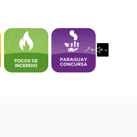
&#x35;