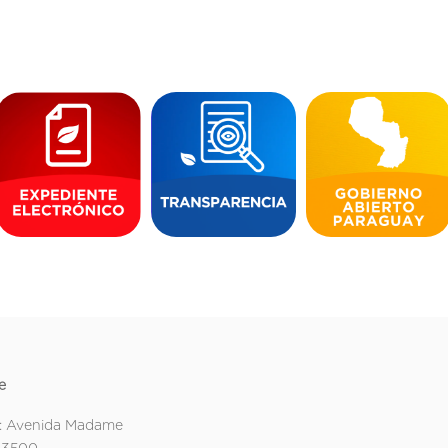
e
: Avenida Madame