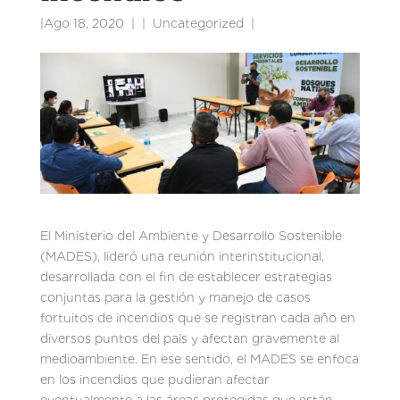
|
Ago 18, 2020
|
Uncategorized
|
El Ministerio del Ambiente y Desarrollo Sostenible
(MADES), lideró una reunión interinstitucional,
desarrollada con el fin de establecer estrategias
conjuntas para la gestión y manejo de casos
fortuitos de incendios que se registran cada año en
diversos puntos del país y afectan gravemente al
medioambiente. En ese sentido, el MADES se enfoca
en los incendios que pudieran afectar
eventualmente a las áreas protegidas que están