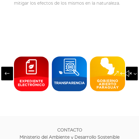
mitigar los efectos de los mismos en la naturaleza.
#
&#x3
CONTACTO
Ministerio del Ambiente y Desarrollo Sostenible