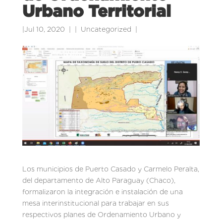
Urbano Territorial
|
Jul 10, 2020
|
Uncategorized
|
Los municipios de Puerto Casado y Carmelo Peralta,
del departamento de Alto Paraguay (Chaco),
formalizaron la integración e instalación de una
mesa interinstitucional para trabajar en sus
respectivos planes de Ordenamiento Urbano y