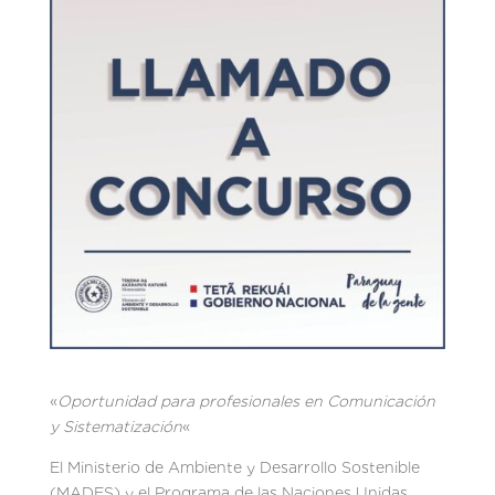
«
Oportunidad para profesionales en Comunicación
y Sistematización
«
El Ministerio de Ambiente y Desarrollo Sostenible
(MADES) y el Programa de las Naciones Unidas