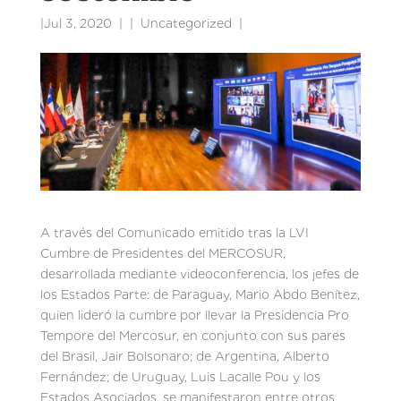
|
Jul 3, 2020
|
Uncategorized
|
A través del Comunicado emitido tras la LVI
Cumbre de Presidentes del MERCOSUR,
desarrollada mediante videoconferencia, los jefes de
los Estados Parte: de Paraguay, Mario Abdo Benítez,
quien lideró la cumbre por llevar la Presidencia Pro
Tempore del Mercosur, en conjunto con sus pares
del Brasil, Jair Bolsonaro; de Argentina, Alberto
Fernández; de Uruguay, Luis Lacalle Pou y los
Estados Asociados, se manifestaron entre otros