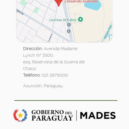
Dirección
: Avenida Madame
Lynch N° 3500.
esq. Reservista de la Guerra del
Chaco.
Teléfono
: 021 2879000
Asunción, Paraguay.