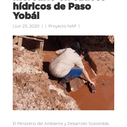
hídricos de Paso
Yobái
|
Jun 23, 2020
|
Proyecto NAP
|
El Ministerio del Ambiente y Desarrollo Sostenible,