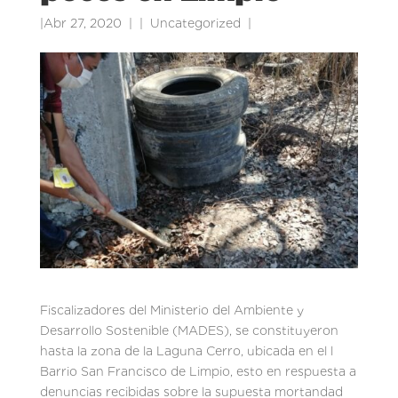
|
Abr 27, 2020
|
Uncategorized
|
Fiscalizadores del Ministerio del Ambiente y
Desarrollo Sostenible (MADES), se constituyeron
hasta la zona de la Laguna Cerro, ubicada en el l
Barrio San Francisco de Limpio, esto en respuesta a
denuncias recibidas sobre la supuesta mortandad