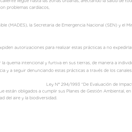
 caliente llegue hasta las zonas urbanas, afectando la salud de to
cos, alérgicos y con problemas cardíacos, 
nible (MADES), la Secretaria de Emergencia Nacional (SEN) y el Min
xpiden autorizaciones para realizar estas prácticas a no expedirl
 la quema intencional y furtiva en sus tierras, de manera a individ
ia y a seguir denunciando estas prácticas a través de los canale
1993 “De Evaluación de Impacto Ambiental”
e están obligados a cumplir sus Planes de Gestión Ambiental, en lo
d del aire y la biodiversidad.