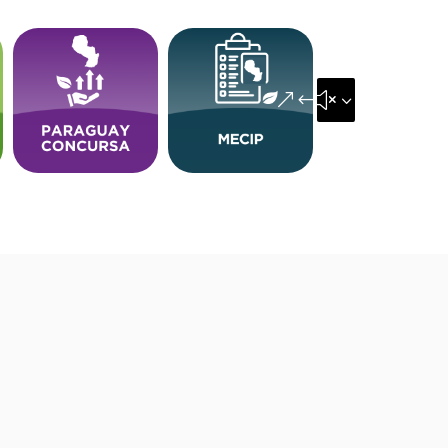
&#x35;