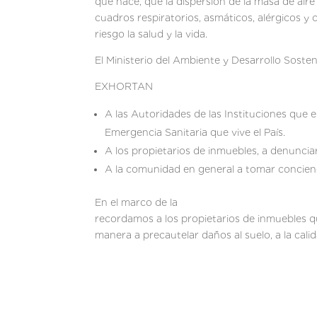
que hace, que la dispersión de la masa de aire
cuadros respiratorios, asmáti
riesgo la salud y la vida.
El Ministerio del Ambiente y Desarrollo Soste
EXHORTAN
A las Autoridades de las Instituciones que e
Emergencia Sanitaria que vive el País.
A los propietarios de inmuebles, a denunciar
A la comunidad en general a tomar concienc
En el marco de la Ley N° 294/
recordamos a los propietarios de inmuebles qu
manera a precautelar daños al suelo, a la calida