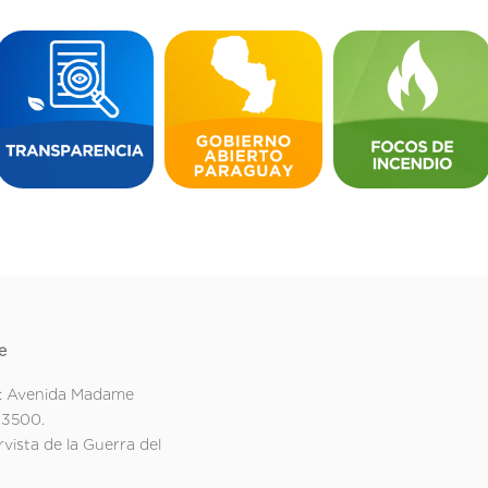
e
: Avenida Madame
 3500.
rvista de la Guerra del