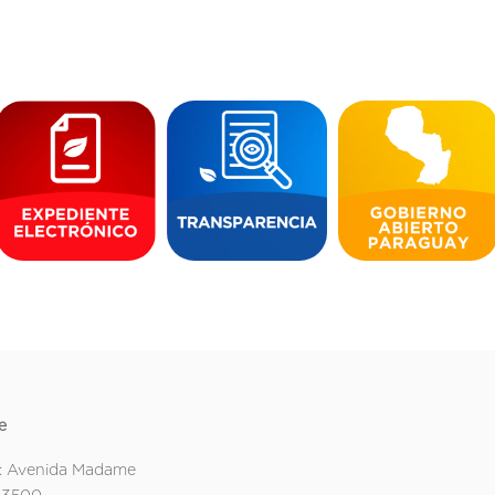
e
: Avenida Madame
 3500.