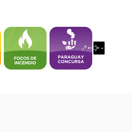
&#x35;