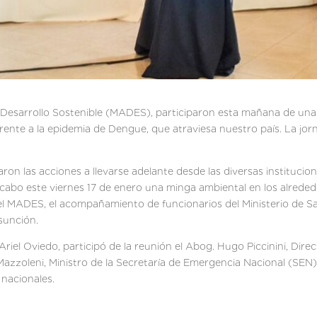
 Desarrollo Sostenible (MADES), participaron esta mañana de una 
rente a la epidemia de Dengue, que atraviesa nuestro país. La jor
on las acciones a llevarse adelante desde las diversas institucion
a cabo este viernes 17 de enero una minga ambiental en los alred
del MADES, el acompañamiento de funcionarios del Ministerio de Sa
sunción.
Ariel Oviedo, participó de la reunión el Abog. Hugo Piccinini, Dir
 Mazzoleni, Ministro de la Secretaría de Emergencia Nacional (SEN)
 nacionales.