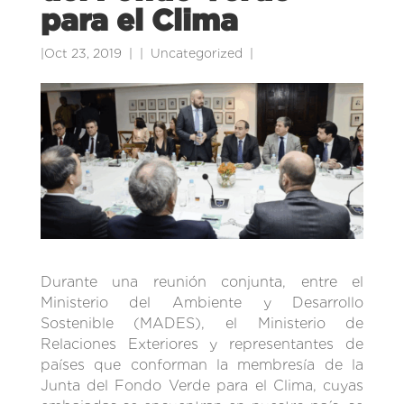
para el Clima
|
Oct 23, 2019
|
Uncategorized
|
Durante una reunión conjunta, entre el
Ministerio del Ambiente y Desarrollo
Sostenible (MADES), el Ministerio de
Relaciones Exteriores y representantes de
países que conforman la membresía de la
Junta del Fondo Verde para el Clima, cuyas