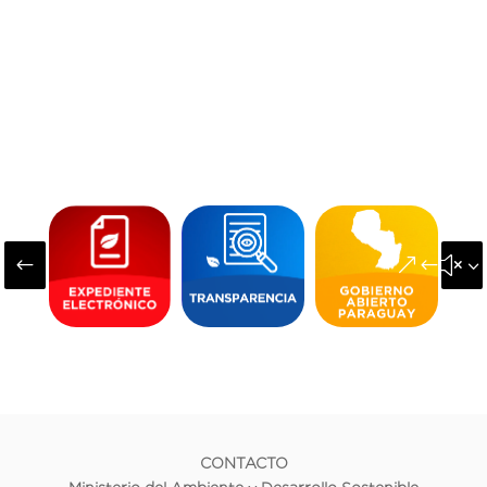
#
&#x3
CONTACTO