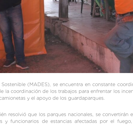
lo Sostenible (MADES), se encuentra en constante coordi
e la coordinación de los trabajos para enfrentar los ince
 camionetas y el apoyo de los guardaparques.
ién resolvió que los parques nacionales, se convertirán 
os y funcionarios de estancias afectadas por el fuego