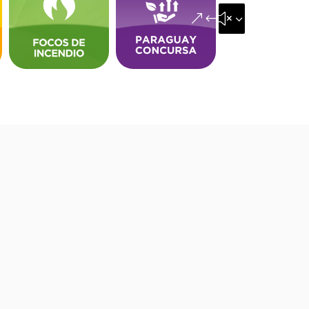
&#x35;