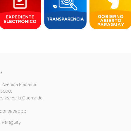
e
: Avenida Madame
 3500.
rvista de la Guerra del
 021 2879000
 Paraguay.