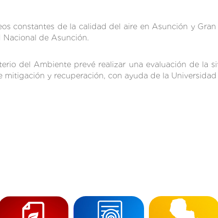
os constantes de la calidad del aire en Asunción y Gran
d Nacional de Asunción.
terio del Ambiente prevé realizar una evaluación de la si
e mitigación y recuperación, con ayuda de la Universida