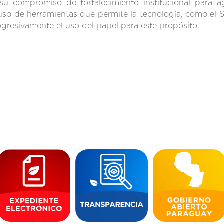
u compromiso de fortalecimiento institucional para ag
uso de herramientas que permite la tecnología, como el S
ogresivamente el uso del papel para este propósito.