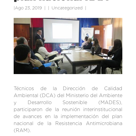
|
Ago 23, 2019
|
Uncategorized
|
Técnicos de la Dirección de Calidad
Ambiental (DCA) del Ministerio del Ambiente
y Desarrollo Sostenible (MADES),
participaron de la reunión interinstitucional
de avances en la implementación del plan
nacional de la Resistencia Antimicrobiana
(RAM).