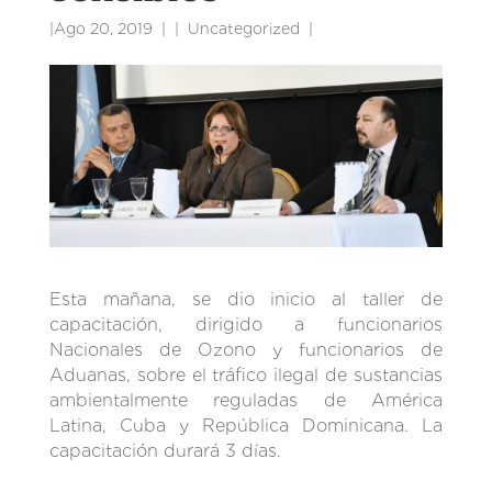
|
Ago 20, 2019
|
Uncategorized
|
Esta mañana, se dio inicio al taller de
capacitación, dirigido a funcionarios
Nacionales de Ozono y funcionarios de
Aduanas, sobre el tráfico ilegal de sustancias
ambientalmente reguladas de América
Latina, Cuba y República Dominicana. La
capacitación durará 3 días.