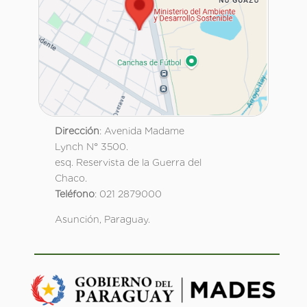
Dirección
: Avenida Madame
Lynch N° 3500.
esq. Reservista de la Guerra del
Chaco.
Teléfono
: 021 2879000
Asunción, Paraguay.